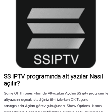
SS IPTV programında alt yazılar Nasıl
açılır?
Game Of Thrones Filminde Altyazıları Açalım SS iptv programı ile
altyazısını açmak istediğiniz filmi izlerken OK Tuşuna
bastıgınızda Açılan görev çubuğunda Show Options kısmını
göreceksiniz. Sarıtuşa bastığımızda ekranın sağ üst kısmında