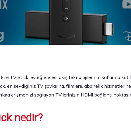
ire TV Stick, ev eğlencesi akış teknolojilerinin saflarına katıl
ick, en sevdiğiniz TV şovlarına, filmlere, abonelik hizmetlerine
nlara erişmenizi sağlayan TV’lerinizin HDMI bağlantı noktasına
ick nedir?