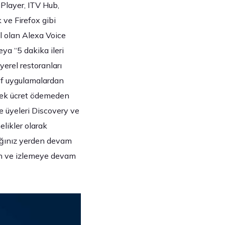
iPlayer, ITV Hub,
 ve Firefox gibi
il olan Alexa Voice
eya “5 dakika ileri
yerel restoranları
raf uygulamalardan
r ek ücret ödemeden
me üyeleri Discovery ve
elikler olarak
dığınız yerden devam
nın ve izlemeye devam