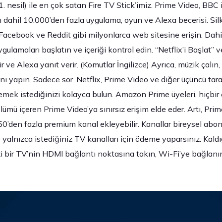
 nesil) ile en çok satan Fire TV Stick’imiz. Prime Video, BBC 
ı dahil 10.000’den fazla uygulama, oyun ve Alexa becerisi. Silk
 Facebook ve Reddit gibi milyonlarca web sitesine erişin. Dah
ygulamaları başlatın ve içeriği kontrol edin. “Netflix’i Başlat” v
r ve Alexa yanıt verir. (Komutlar İngilizce) Ayrıca, müzik çalın, 
nı yapın. Sadece sor. Netflix, Prime Video ve diğer üçüncü ta
lemek istediğinizi kolayca bulun. Amazon Prime üyeleri, hiçbi
lümü içeren Prime Video’ya sınırsız erişim elde eder. Artı, Pri
50’den fazla premium kanal ekleyebilir. Kanallar bireysel abon
 yalnızca istediğiniz TV kanalları için ödeme yaparsınız. Kal
nizi bir TV’nin HDMI bağlantı noktasına takın, Wi-Fi’ye bağla