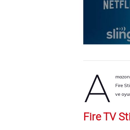
A
mazon F
Fire St
ve oyu
Fire TV St